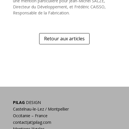
une mention particulière pour Jean-Michel SALZE,
Directeur du Développement, et Frédéric CAISSO,
Responsable de la Fabrication.
Retour aux articles
PILAG
DESIGN
Castelnau-le-Lez / Montpellier
Occitanie – France
contact(at)pilag.com
Mentions légales