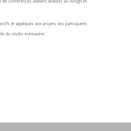
 de conférences-ateliers dédiées au design et
tifs et appliqués aux projets des participants.
in du studio entreautre.