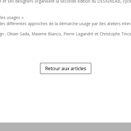
r et ses designers organisent la seconde édition du DESIGNLAB, cycle
 les usages ».
es différentes approches de la démarche usage par des ateliers interac
n : Olivier Sada, Maxime Blanco, Pierre Lagandré et Christophe Tincel
Retour aux articles