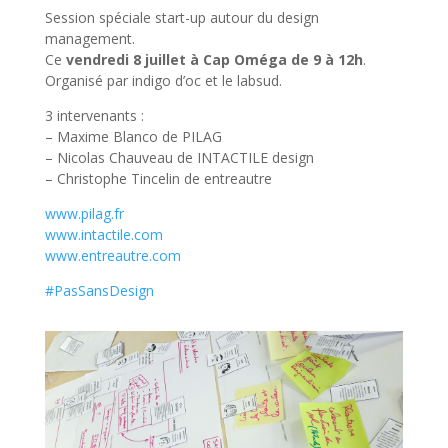
Session spéciale start-up autour du design
management.
Ce
vendredi 8 juillet à Cap Oméga de 9 à 1
2h
.
Organisé par indigo d’oc et le labsud.
3 intervenants :
– Maxime Blanco de PILAG
– Nicolas Chauveau de INTACTILE design
– Christophe Tincelin de entreautre
www.pilag.fr
www.intactile.com
www.entreautre.com
‪#‎
PasSansDesign‬