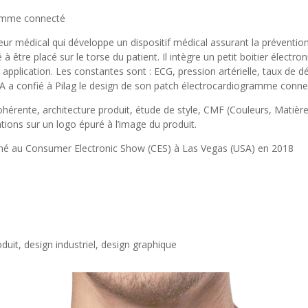
ramme connecté
 médical qui développe un dispositif médical assurant la prévention d
 à être placé sur le torse du patient. Il intègre un petit boitier élec
ne application. Les constantes sont : ECG, pression artérielle, taux de 
 a confié à Pilag le design de son patch électrocardiogramme conn
ohérente, architecture produit, étude de style, CMF (Couleurs, Matières
tions sur un logo épuré à l’image du produit.
imé au Consumer Electronic Show (CES) à Las Vegas (USA) en 2018
uit, design industriel, design graphique