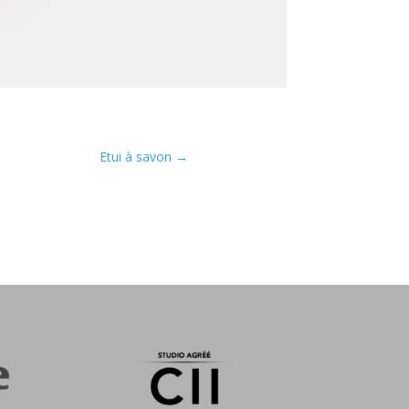
Etui à savon
→