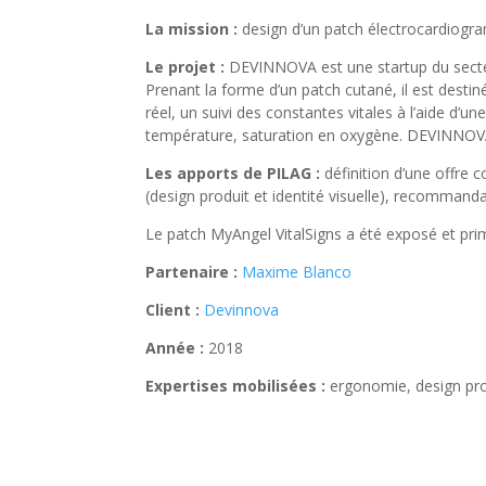
La mission :
design d’un patch électrocardiog
Le projet :
DEVINNOVA est une startup du secteur
Prenant la forme d’un patch cutané, il est destiné
réel, un suivi des constantes vitales à l’aide d’u
température, saturation en oxygène. DEVINNOVA
Les apports de PILAG :
définition d’une offre c
(design produit et identité visuelle), recommanda
Le patch MyAngel VitalSigns a été exposé et pr
Partenaire :
Maxime Blanco
Client :
Devinnova
Année :
2018
Expertises mobilisées :
ergonomie, design prod