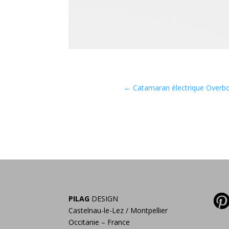
←
Catamaran électrique Overb
PILAG
DESIGN
Castelnau-le-Lez / Montpellier
Occitanie – France