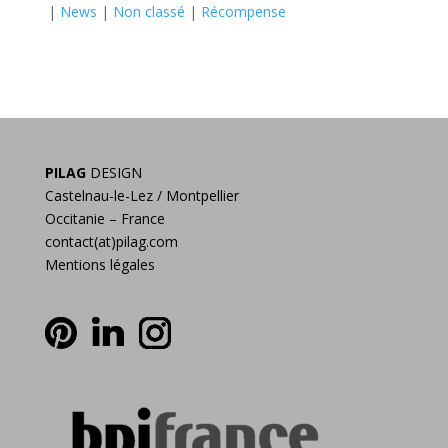
|
News
|
Non classé
|
Récompense
PILAG
DESIGN
Castelnau-le-Lez / Montpellier
Occitanie – France
contact(at)pilag.com
Mentions légales